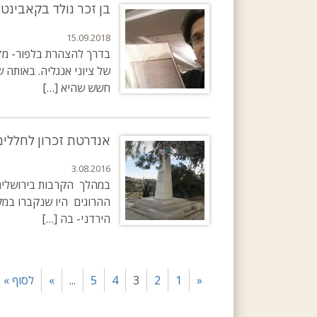
בן זכר נולד בקאבינט
15.09.2018
של ציוני אנגליה. באותה 
חשש שהיא […]
אנדרטת זכרון לחללים
3.08.2016
במהלך הקרבות בירושלים 
ההרוגים היו שנקברו במקו
הירדני- בה […]
«
1
2
3
4
5
...
»
לסוף »