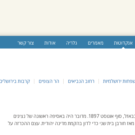
אנקדוטות
מאמרים
גלריה
אודות
צור קשר
פחות ירושלמיות
רחוב הנביאים
הר הצופים
קרבות בירושלים
הקונגרס הציוני הראשון בבאזל, סוף אוגוסט 1897. מדובר היה באסיפה ראשונה של נציגים
מאז חורבן בית שני כדי לדון בהקמת מדינה יהודית. עצם ההכרזה על