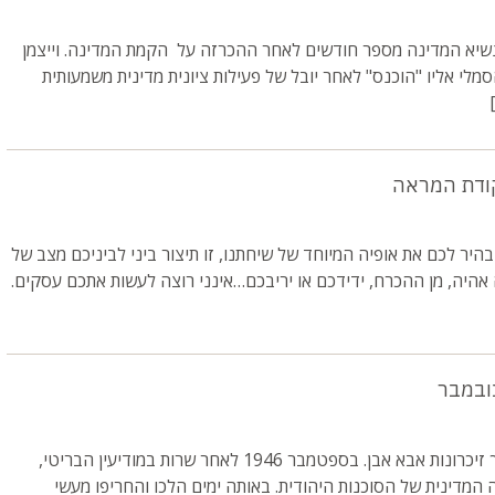
כנשיא המדינה מספר חודשים לאחר ההכרזה על הקמת המדינה. וייצמן
לי אליו "הוכנס" לאחר יובל של פעילות ציונית מדינית משמעותית
קודת המראה
היר לכם את אופיה המיוחד של שיחתנו, זו תיצור ביני לביניכם מצב של
אהיה, מן ההכרח, ידידכם או יריבכם…אינני רוצה לעשות אתכם עסקים.
נובמבר
בדרך לכ"ט נובמבר- מתוך זיכרונות אבא אבן. בספטמבר 1946 לאחר שרות במודיעין הבריטי,
מדינית של הסוכנות היהודית. באותה ימים הלכו והחריפו מעשי