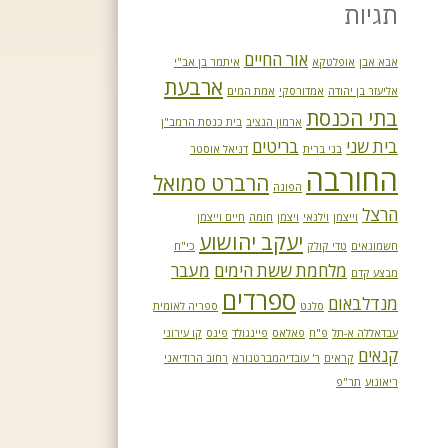
תגיות
אור החיים
אבא אבן
אופלטקא
איתמר בן אב"י
ארבעת
אליעזר בן יהודה
אמדורסקי
אמת המים
בתי הכנסת
ארמון הנציב
בית כנסת הרמב"ן
בית שני
בריטים
בני ברית
דניאל אוסטר
החורבה
הרברט סמואל
הפוגה
הרצל
וייצמן
וילנאי
ויצמן
חומה
חיים וייצמן
יעקב יהושוע
חשמונאים
טדי קולק
כי"ח
מלחמת ששת הימים
מעבר
מבצע קדם
ספרדים
מנדלבאום
סלנט
ספריה לאומית
עבדאללה א-תל
פ"ח
פאלאס
פיינגולד
פינס
קו עירוני
קנאים
קראים
ר' עובדיהמברטנורא
רחוב הרודיאני
ריאונוע
תר"פ