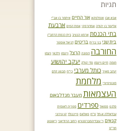
תגיות
אור החיים
אבא אבן
אופלטקא
איתמר בן אב"י
ארבעת
אליעזר בן יהודה
אמדורסקי
אמת המים
בתי הכנסת
ארמון הנציב
בית כנסת הרמב"ן
בית שני
בריטים
בני ברית
דניאל אוסטר
החורבה
הרצל
הפוגה
וייצמן
וילנאי
ויצמן
יעקב יהושוע
חומה
חיים וייצמן
טדי קולק
כותל מערבי
יעקב מאיר
כי"ח
מבצע קדם
מלחמת
מונטיפיורי
העצמאות
מעבר מנדלבאום
ספרדים
סלנט
סמואל
ספריה לאומית
עבדאללה א-תל
פ"ח
פאלאס
פיינגולד
קו עירוני
קנאים
ר' עובדיהמברטנורא
רחוב הרודיאני
ריאונוע
תר"פ