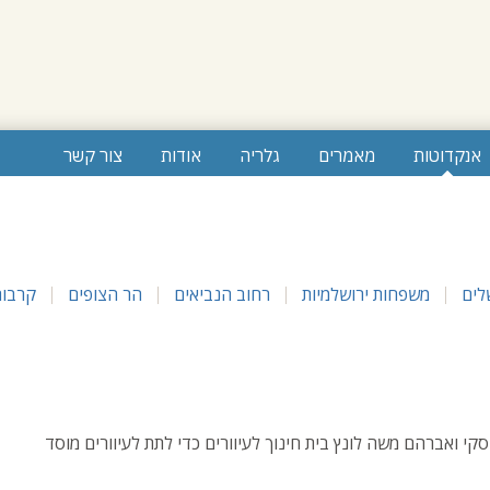
אנקדוטות
מאמרים
גלריה
אודות
צור קשר
לים
משפחות ירושלמיות
רחוב הנביאים
הר הצופים
קרבות
 קרישבסקי ואברהם משה לונץ בית חינוך לעיוורים כדי לתת לעיוורים מוסד