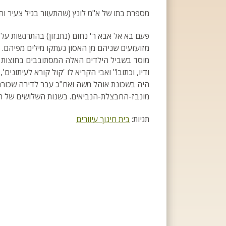
מספרת בתו של א"מ לונץ (שהתעוור בגיל צעיר והכ
פעם בא אל אבא ר' נחום (נתנזון) בהתרגשות על
מזועזעים שניהם מן האסון נעתקו מילים מפיהם. 
מוסד בשביל הילדים האלה המסתובבים בחוצות לל
ודיו, וכתוב!" ואבי הקריא לו 'קול קורא לעיתוני
היה בשכונת אוהל משה ואח"כ עבר לדירה שכור
מונבז-החבצלת-הנביאים. בשנות השלושים של המאה ה-20 עבר המוסד אל משכנו הנוכח
תגיות:
בית חינוך עיוורים