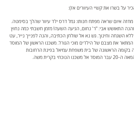
יר על בשרו את קשיי העיוורים אז):
 מחזה איום שראה מפתח חנותו: גמל דרס ילד עיוור שהלך בסימטה.
והנה התאושש אבי: "ר' נחום, הגיעה השעה! מזמן חשבתי כמה נחוץ
א השגחה וחינוך. גש נא אל שולחן הכתיבה, והנה לפנייך נייר, עט
ם', המתאר את מצבם של הילדים מוכי הגורל. משכנו הראשון של המוסד
ה בקומה הראשונה של בית משפחת עמיאל בפינת הרחובות
י בקרית משה.