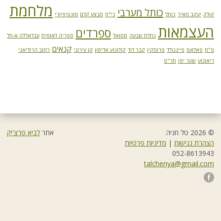
מלחמת
כותל מערבי
קולק
יעקב מאיר
כותל
כי"ח
מבצע קדם
מונטיפיורי
העצמאות
ספרדים
נחלת שבעה
סמואל
ספריה לאומית
עבדאללה א-תל
קנאים
פ"ח
פאלאס
פיינגולד
פרומקין
קבר דוד
קולונוע אדיסון
קו עירוני
רחוב הרודיאני
ריאונוע
שער יפו
תר"פ
© 2026 טל חניה
אתר
לביא פרצ'יק
הצהרת נגישות
|
מדיניות פרטיות
052-8613943
talchenya@gmail.com