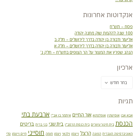
אנקדוטות אחרונות
פסח – תש"ח
100 שנה להקמת שוק מחנה יהודה
אליעזר ודבורה בן יהודה בדרך לירושלים – חלק ב
אליעזר ודבורה בן יהודה בדרך לירושלים – חלק א
הנהג שפרץ את המצור על הר הצופים בתש"ח – חלק ג'
ארכיון
בחר חודש
תגיות
ארבעת בתי
אור החיים
אבא אבן
אוסישקין
אופלטקא
איתמר בן אב"י
הכנסת
בית שני
בריטים
בית חינוך עיוורים
בית כנסת הרמב"ן
בני ברית
חוסייני
הרצל
האוניברסיטה העברית
הפוגה
וייצמן
וילנאי
ויצמן
חומה
חיים וייצמן
טדי