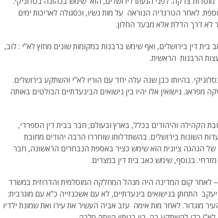
מוסדות צדקה. לפני הגעתו לירושלים, הוא שימש בכהונה בסלוניקי.
ספת. לאחר הטרגדיה הנוראה על מות נשיו, וכסגולה לאריכות ימים
 לא דרך הדלת אלא מבעד החלון.
ית דין בירושלים, ואף שימש ברבנות במקומות שונים מחוץ לא"י : לוב,
עצות הרבנות הראשית.
לוניקי. בהיותו כבן שנה עלה יחד עם הוריו לא"י והשתקע בירושלים.
מפראג. נישואין אלו יהיו בין נישואים הבינעדתיים הבולטים באותה
בת הקהילה והיהודים בכלל, בארץ ובעולם; חבר בבית דין הספרדי,
עדות השונות בירושלים. בהשתדלותו שוחררו הרבה יהודים מחובת
של הנהגה ציונית הוא שימש כציר באספת הנבחרים הראשונה, חבר
מזרחי. בנוסף, שימש כאב בית דין במצרים.
ם – לאחר קום המדינה היה מנהל המחלקה המוסלמית והדרוזית במשרד
 יעקב התחתן בנישואים בינעדתיים, לא עם אשכנזייה כ"א עם מוגרבית:
עיר מוגדור. לאחר מות אימה עזב אביה העשיר את עירו ואת שמונת ילדיו
 לא"י כדי להשתקע בה. בין בנותיו הייתה מלכה.