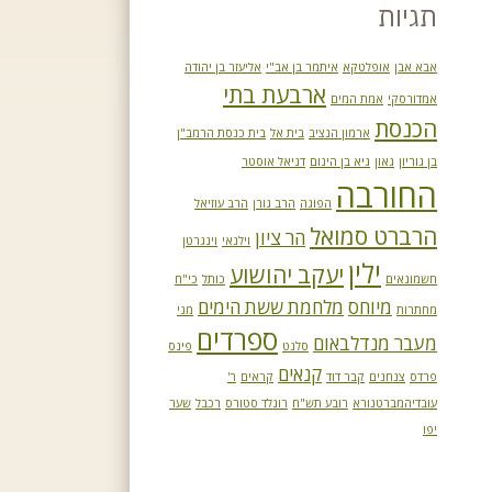
תגיות
אבא אבן
אופלטקא
איתמר בן אב"י
אליעזר בן יהודה
ארבעת בתי
אמדורסקי
אמת המים
הכנסת
ארמון הנציב
בית אל
בית כנסת הרמב"ן
בן גוריון
גאון
גיא בן הינום
דניאל אוסטר
החורבה
הפוגה
הרב גורן
הרב עוזיאל
הרברט סמואל
הר ציון
וילנאי
וינגרטן
ילין
יעקב יהושוע
חשמונאים
כותל
כי"ח
מיוחס
מלחמת ששת הימים
מחתרות
מני
ספרדים
מעבר מנדלבאום
סלנט
פינס
קנאים
פרדס
צנחנים
קבר דוד
קראים
ר'
עובדיהמברטנורא
רובע תש"ח
רונלד סטורס
רכבל
שער
יפו