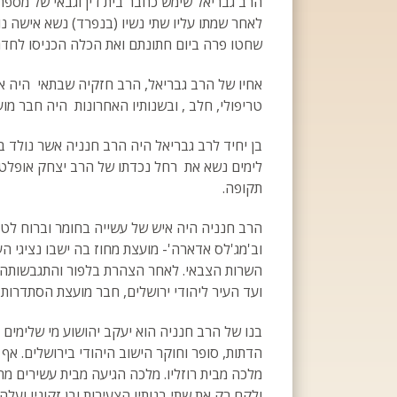
הרב גבריאל שימש כחבר בית דין וגבאי של מספר 
לאחר שמתו עליו שתי נשיו (בנפרד) נשא אישה נו
שחטו פרה ביום חתונתם ואת הכלה הכניסו לחדר
אחיו של הרב גבריאל, הרב חזקיה שבתאי היה אב ב
טריפולי, חלב , ובשנותיו האחרונות היה חבר מו
בן יחיד לרב גבריאל היה הרב חנניה אשר נולד בס
לימים נשא את רחל נכדתו של הרב יצחק אופלטקה 
תקופה.
הרב חנניה היה איש של עשייה בחומר וברוח לטו
וב'מג'לס אדארה'- מועצת מחוז בה ישבו נציגי ה
השרות הצבאי. לאחר הצהרת בלפור והתגבשותה 
ועד העיר ליהודי ירושלים, חבר מועצת הסתדרות 
בנו של הרב חנניה הוא יעקב יהושוע מי שלימי
הדתות, סופר וחוקר הישוב היהודי בירושלים. אף
מלכה מבית רוזליו. מלכה הגיעה מבית עשירים מה
ולקח רק את שתי בנותיו הצעירות ובן זקוניו ועלה