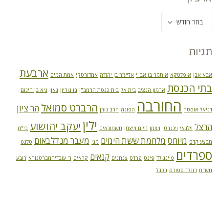
בחר חודש
תגיות
ארבעת
אבא אבן
אופלטקא
איתמר בן אב"י
אליעזר בן יהודה
אמדורסקי
אמת המים
בתי הכנסת
ארמון הנציב
בית אל
בית כנסת הרמב"ן
בן גוריון
גאון
גיא בן הינום
החורבה
הרברט סמואל
הר ציון
דניאל אוסטר
הפוגה
הרב גורן
ילין
יעקב יהושוע
הרצל
וילנאי
וינגרטן
ויצמן
חיים וייצמן
חשמונאים
כי"ח
מיוחס
מלחמת ששת הימים
מעבר מנדלבאום
מבצע קדם
מני
סלנט
ספרדים
קנאים
פיינגולד
פינס
פרדס
צנחנים
קראים
ר' עובדיהמברטנורא
רובע
תש"ח
רונלד סטורס
רכבל