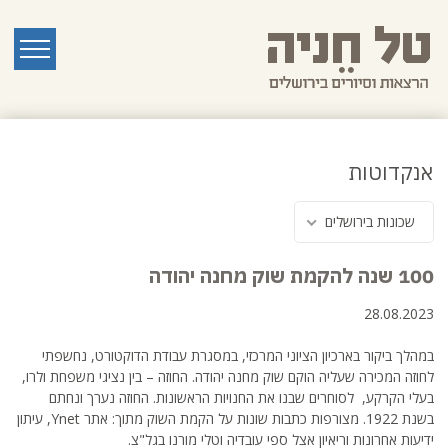
לג
תוכן
ראשי
תפריט
אנקדוטות
שכונות בירושלים
100 שנה להקמת שוק מחנה יהודה
28.08.2023
במהלך ביקור בארכיון הציוני המרכזי, במסגרת עבודת הדוקטורט, נחשפתי
לחוזה המכירה שעליה הוקם שוק מחנה יהודה. החוזה – בין נציגי משפחת ולרו,
בעלי הקרקע, לסוחרים שבנו את החנויות הראשונות. החוזה נערך ונחתם
בשנת 1922. מצורפות כתבות שונות על הקמת השוק מתוך: אתר Ynet, עיתון
ידיעות אחרונות וריאיון אצל ספי עובדיה וטלי מורנו בגל"צ.