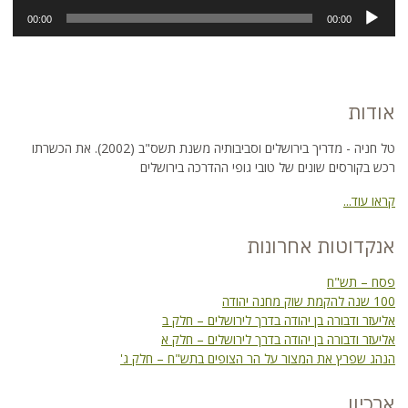
נגן
00:00
00:00
אודיו
אודות
טל חניה - מדריך בירושלים וסביבותיה משנת תשס"ב (2002). את הכשרתו
רכש בקורסים שונים של טובי גופי ההדרכה בירושלים
קראו עוד...
אנקדוטות אחרונות
פסח – תש"ח
100 שנה להקמת שוק מחנה יהודה
אליעזר ודבורה בן יהודה בדרך לירושלים – חלק ב
אליעזר ודבורה בן יהודה בדרך לירושלים – חלק א
הנהג שפרץ את המצור על הר הצופים בתש"ח – חלק ג'
ארכיון