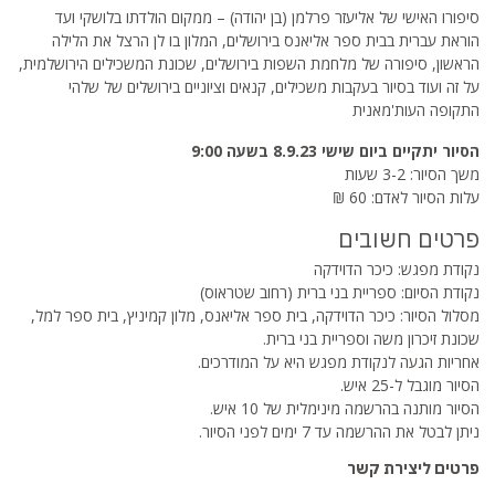
סיפורו האישי של אליעזר פרלמן (בן יהודה) – ממקום הולדתו בלושקי ועד
הוראת עברית בבית ספר אליאנס בירושלים, המלון בו לן הרצל את הלילה
הראשון, סיפורה של מלחמת השפות בירושלים, שכונת המשכילים הירושלמית,
על זה ועוד בסיור בעקבות משכילים, קנאים וציוניים בירושלים של שלהי
התקופה העות'מאנית
הסיור יתקיים ביום שישי 8.9.23 בשעה 9:00
משך הסיור: 3-2 שעות
עלות הסיור לאדם: 60 ₪
פרטים חשובים
נקודת מפגש: כיכר הדוידקה
נקודת הסיום: ספריית בני ברית (רחוב שטראוס)
מסלול הסיור: כיכר הדוידקה, בית ספר אליאנס, מלון קמיניץ, בית ספר למל,
שכונת זיכרון משה וספריית בני ברית.
אחריות הגעה לנקודת מפגש היא על המודרכים.
הסיור מוגבל ל-25 איש.
הסיור מותנה בהרשמה מינימלית של 10 איש.
ניתן לבטל את ההרשמה עד 7 ימים לפני הסיור.
פרטים ליצירת קשר