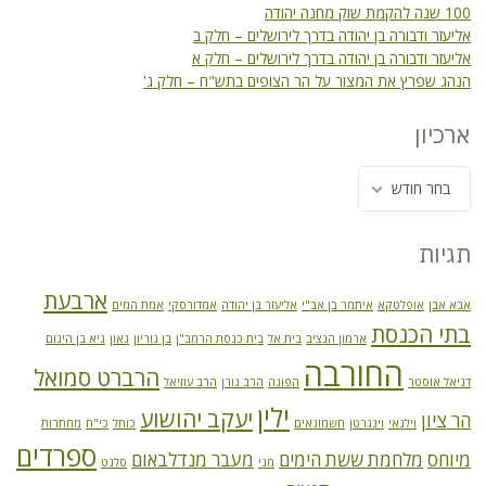
100 שנה להקמת שוק מחנה יהודה
אליעזר ודבורה בן יהודה בדרך לירושלים – חלק ב
אליעזר ודבורה בן יהודה בדרך לירושלים – חלק א
הנהג שפרץ את המצור על הר הצופים בתש"ח – חלק ג'
ארכיון
בחר חודש
תגיות
ארבעת
אבא אבן
אופלטקא
איתמר בן אב"י
אליעזר בן יהודה
אמדורסקי
אמת המים
בתי הכנסת
ארמון הנציב
בית אל
בית כנסת הרמב"ן
בן גוריון
גאון
גיא בן הינום
החורבה
הרברט סמואל
דניאל אוסטר
הפוגה
הרב גורן
הרב עוזיאל
ילין
יעקב יהושוע
הר ציון
וילנאי
וינגרטן
חשמונאים
כותל
כי"ח
מחתרות
ספרדים
מיוחס
מלחמת ששת הימים
מעבר מנדלבאום
מני
סלנט