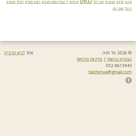
קנאים
פינס
פרדס
צנחנים
קבר דוד
קראים
ר' עובדיהמברטנורא
רובע תש"ח
רונלד סטורס
רכבל
שער יפו
© 2026 טל חניה
אתר
לביא פרצ'יק
הצהרת נגישות
|
מדיניות פרטיות
052-8613943
talchenya@gmail.com