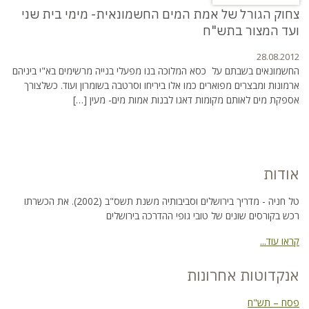
צחוק הגורל של אמת המים החשמונאית- מימי בית שני
ועד המצור בתש"ח
28.08.2012
החשמונאים בשבתם על כסא המלוכה בנו מפעלי בנייה מרשימים בא"י ביניהם
ארמונות ומבצרים מפוארים כמו אלו ביריחו וסרטבה בשומרון ועוד. כשלצורך
אספקת מים לאותם מקומות דאגו לבנות אמות מים- מעין […]
אודות
טל חניה - מדריך בירושלים וסביבותיה משנת תשס"ב (2002). את הכשרתו
רכש בקורסים שונים של טובי גופי ההדרכה בירושלים
קראו עוד...
אנקדוטות אחרונות
פסח – תש"ח