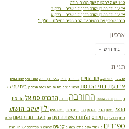
100 שנה להקמת שוק מחנה יהודה
אליעזר ודבורה בן יהודה בדרך לירושלים – חלק ב
אליעזר ודבורה בן יהודה בדרך לירושלים – חלק א
הנהג שפרץ את המצור על הר הצופים בתש"ח – חלק ג'
ארכיון
בחר חודש
תגיות
אור החיים
אבא אבן
אופלטקא
איתמר בן אב"י
אליעזר בן יהודה
אמדורסקי
אמת המים
ארבעת בתי הכנסת
בית שני
ארמון הנציב
בית אל
בית כנסת הרמב"ן
גיא
החורבה
הרברט סמואל
הר ציון
בן הינום
דניאל אוסטר
הפוגה
ילין
יעקב יהושוע
הרצל
וייצמן
וילנאי
וינגרטן
ויצמן
חיים וייצמן
חשמונאים
מיוחס
מלחמת ששת הימים
מעבר מנדלבאום
כי"ח
מבצע קדם
מני
סלנט
ספרדים
קנאים
פיינגולד
פינס
פרדס
צנחנים
קראים
ר' עובדיהמברטנורא
רונלד