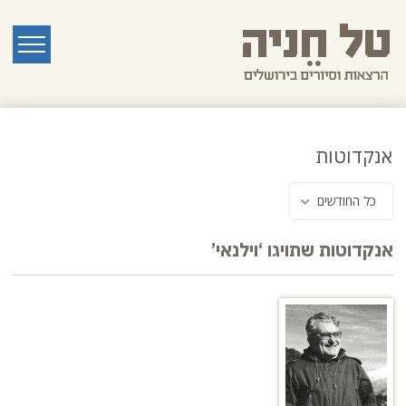
לג
תוכן
ראשי
תפריט
אנקדוטות
כל החודשים
אנקדוטות שתויגו ‘וילנאי’