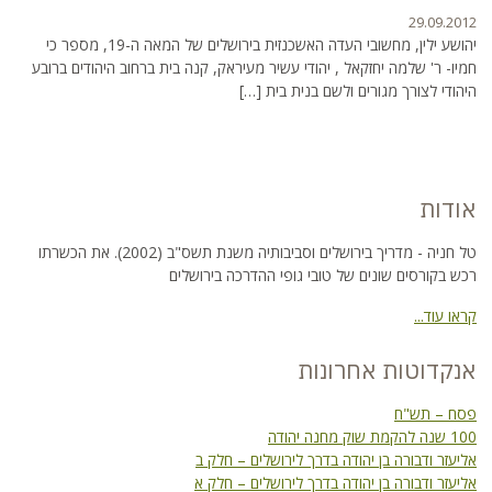
29.09.2012
יהושע ילין, מחשובי העדה האשכנזית בירושלים של המאה ה-19, מספר כי
חמיו- ר' שלמה יחזקאל , יהודי עשיר מעיראק, קנה בית ברחוב היהודים ברובע
היהודי לצורך מגורים ולשם בנית בית […]
אודות
טל חניה - מדריך בירושלים וסביבותיה משנת תשס"ב (2002). את הכשרתו
רכש בקורסים שונים של טובי גופי ההדרכה בירושלים
קראו עוד...
אנקדוטות אחרונות
פסח – תש"ח
100 שנה להקמת שוק מחנה יהודה
אליעזר ודבורה בן יהודה בדרך לירושלים – חלק ב
אליעזר ודבורה בן יהודה בדרך לירושלים – חלק א