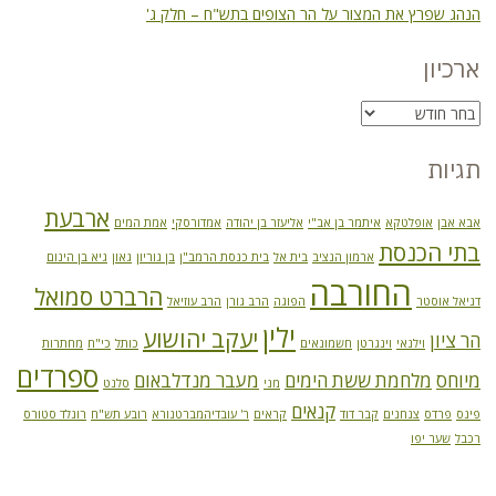
הנהג שפרץ את המצור על הר הצופים בתש"ח – חלק ג'
ארכיון
תגיות
ארבעת
אבא אבן
אופלטקא
איתמר בן אב"י
אליעזר בן יהודה
אמדורסקי
אמת המים
בתי הכנסת
ארמון הנציב
בית אל
בית כנסת הרמב"ן
בן גוריון
גאון
גיא בן הינום
החורבה
הרברט סמואל
דניאל אוסטר
הפוגה
הרב גורן
הרב עוזיאל
ילין
יעקב יהושוע
הר ציון
וילנאי
וינגרטן
חשמונאים
כותל
כי"ח
מחתרות
ספרדים
מיוחס
מלחמת ששת הימים
מעבר מנדלבאום
מני
סלנט
קנאים
פינס
פרדס
צנחנים
קבר דוד
קראים
ר' עובדיהמברטנורא
רובע תש"ח
רונלד סטורס
רכבל
שער יפו