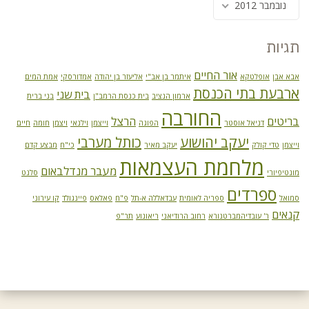
נובמבר 2012
תגיות
אור החיים
אבא אבן
אופלטקא
איתמר בן אב"י
אליעזר בן יהודה
אמדורסקי
אמת המים
ארבעת בתי הכנסת
בית שני
ארמון הנציב
בית כנסת הרמב"ן
בני ברית
החורבה
בריטים
הרצל
דניאל אוסטר
הפוגה
וייצמן
וילנאי
ויצמן
חומה
חיים
יעקב יהושוע
כותל מערבי
וייצמן
טדי קולק
יעקב מאיר
כי"ח
מבצע קדם
מלחמת העצמאות
מעבר מנדלבאום
מונטיפיורי
סלנט
ספרדים
סמואל
ספריה לאומית
עבדאללה א-תל
פ"ח
פאלאס
פיינגולד
קו עירוני
קנאים
ר' עובדיהמברטנורא
רחוב הרודיאני
ריאונוע
תר"פ