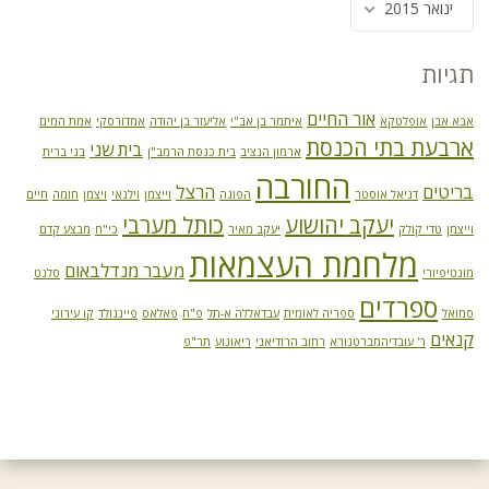
ינואר 2015
תגיות
אור החיים
אבא אבן
אופלטקא
איתמר בן אב"י
אליעזר בן יהודה
אמדורסקי
אמת המים
ארבעת בתי הכנסת
בית שני
ארמון הנציב
בית כנסת הרמב"ן
בני ברית
החורבה
בריטים
הרצל
דניאל אוסטר
הפוגה
וייצמן
וילנאי
ויצמן
חומה
חיים
יעקב יהושוע
כותל מערבי
וייצמן
טדי קולק
יעקב מאיר
כי"ח
מבצע קדם
מלחמת העצמאות
מעבר מנדלבאום
מונטיפיורי
סלנט
ספרדים
סמואל
ספריה לאומית
עבדאללה א-תל
פ"ח
פאלאס
פיינגולד
קו עירוני
קנאים
ר' עובדיהמברטנורא
רחוב הרודיאני
ריאונוע
תר"פ